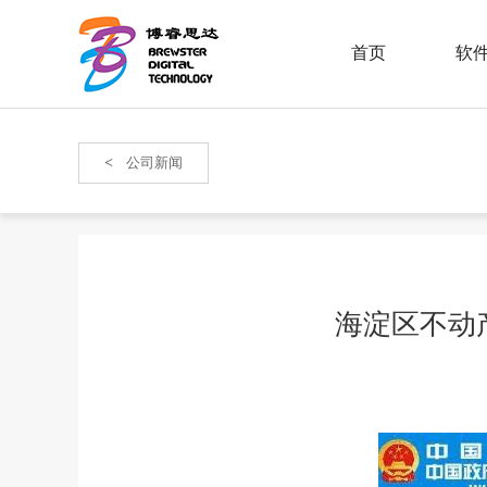
首页
软
云
<
公司新闻
自
档
学
海淀区不动
基
人