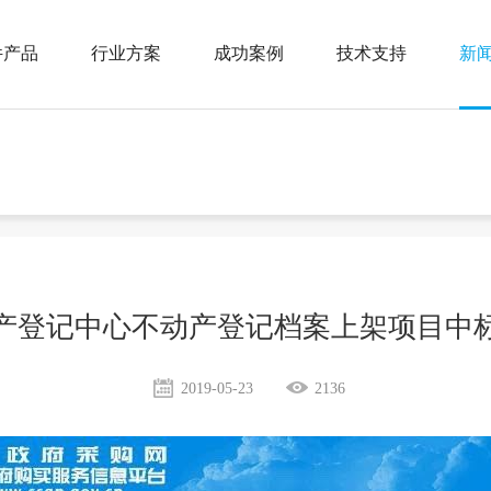
件产品
行业方案
成功案例
技术支持
新
鉴智档-档案管理系统
国土
>
>
公
助打印一体机
医疗
>
>
行
案库房管理系统
高校
>
>
生档案管理系统
政府机关
>
>
产登记中心不动产登记档案上架项目中
建档案管理系统
>
事档案管理系统
>
2019-05-23
2136